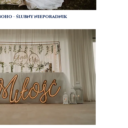
boho - ślubny nieporadnik