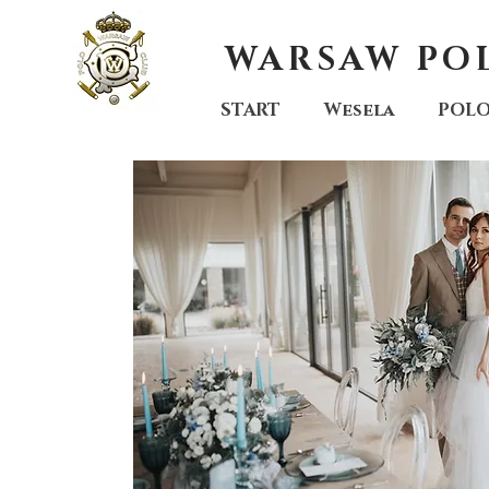
WARSAW PO
START
Wesela
POL