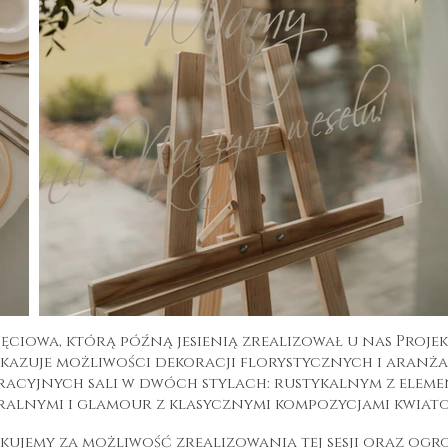
jęciowa, którą późną jesienią zrealizował u nas Projek
kazuje możliwości dekoracji florystycznych i aranża
racyjnych sali w dwóch stylach: rustykalnym z eleme
alnymi i glamour z klasycznymi kompozycjami kwiat
ękujemy za możliwość zrealizowania tej sesji oraz og