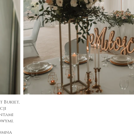
t Bukiet,
cji
ntami
owymi.
romną