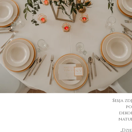
Sesja zd
po
deko
natur
„Dzi