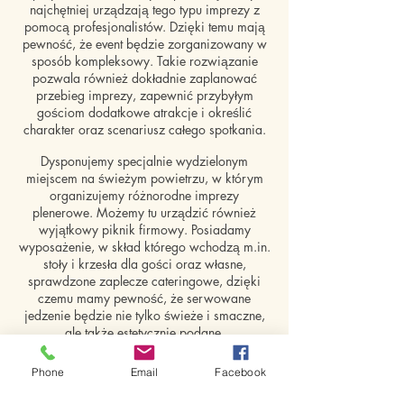
najchętniej urządzają tego typu imprezy z
pomocą profesjonalistów. Dzięki temu mają
pewność, że event będzie zorganizowany w
sposób kompleksowy. Takie rozwiązanie
pozwala również dokładnie zaplanować
przebieg imprezy, zapewnić przybyłym
gościom dodatkowe atrakcje i określić
charakter oraz scenariusz całego spotkania.
Dysponujemy specjalnie wydzielonym
miejscem na świeżym powietrzu, w którym
organizujemy różnorodne imprezy
plenerowe. Możemy tu urządzić również
wyjątkowy piknik firmowy. Posiadamy
wyposażenie, w skład którego wchodzą m.in.
stoły i krzesła dla gości oraz własne,
sprawdzone zaplecze cateringowe, dzięki
czemu mamy pewność, że serwowane
jedzenie będzie nie tylko świeże i smaczne,
ale także estetycznie podane.
Organizujemy imprezy kompleksowo,
Phone
Email
Facebook
uzgadniając z klientem dokładny przebieg
przyjęcia oraz atrakcje, które mamy