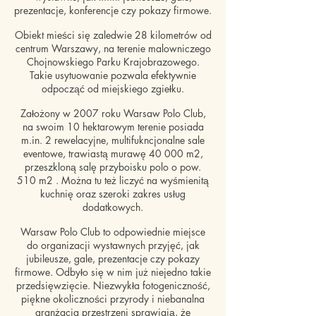
prezentacje, konferencje czy pokazy firmowe.
Obiekt mieści się zaledwie 28 kilometrów od
centrum Warszawy, na terenie malowniczego
Chojnowskiego Parku Krajobrazowego.
Takie usytuowanie pozwala efektywnie
odpocząć od miejskiego zgiełku.
Założony w 2007 roku Warsaw Polo Club,
na swoim 10 hektarowym terenie posiada
m.in. 2 rewelacyjne, multifukncjonalne sale
eventowe, trawiastą murawę 40 000 m2,
przeszkloną salę przyboisku polo o pow.
510 m2 . Można tu też liczyć na wyśmienitą
kuchnię oraz szeroki zakres usług
dodatkowych.
Warsaw Polo Club to odpowiednie miejsce
do organizacji wystawnych przyjęć, jak
jubileusze, gale, prezentacje czy pokazy
firmowe. Odbyło się w nim już niejedno takie
przedsięwzięcie. Niezwykła fotogeniczność,
piękne okoliczności przyrody i niebanalna
aranżacja przestrzeni sprawiają, że