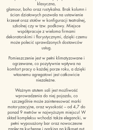
klasyczna,
glamour, boho oraz rustykalna. Brak kolumn i
ścian działowych pozwala na ustawienie
krzeseł oraz stołów w konfiguracji teatralnej,
szkolnej czy w tzw. podkowy. Miejsce
współpracuje z wieloma firmami
dekoratorskimi i florystycznymi, dzięki czemu
może polecić sprawdzonych dostawców
usług.
Pomieszczenie jest w pełni klimatyzowane i
ogrzewane, co pozytywnie wpływa na
komfort pracy o każdej porze roku, a dzięki
własnemu agregatowi jest całkowicie
niezależne.
Ważnym atutem sali jest możliwość
wprowadzenia do niej pojazdu, co
szczególnie może zainteresować marki
motoryzacyjne, oraz wysokość – od 4,7 do
ponad 9 metrów w najwyższym miejscu! W
skład kompleksu wchodzi także elegancki, w
pełni wyposażony bar oraz nowoczesne
zaplecze kuchenne i parking na kilkaset aut.